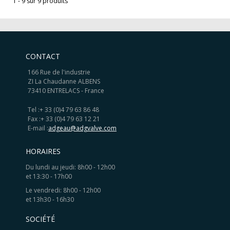
1 - 9 sur 9 produits
CONTACT
166 Rue de l'industrie
ZI La Chaudanne ALBENS
73410 ENTRELACS - France
Tel :
+ 33 (0)4 79 63 86 48
Fax :
+ 33 (0)4 79 63 12 21
E-mail :
adgeau@adgvalve.com
HORAIRES
Du lundi au jeudi: 8h00 - 12h00
et 13:30 - 17h00
Le vendredi: 8h00 - 12h00
et 13h30 - 16h30
SOCIÉTÉ