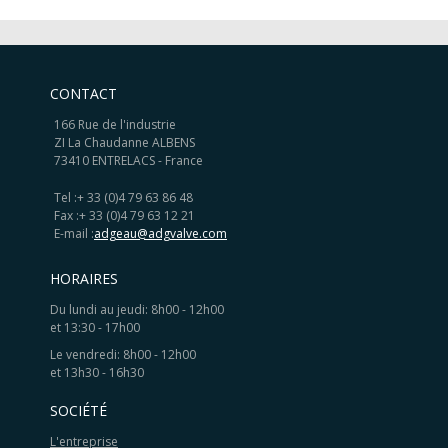
CONTACT
166 Rue de l'industrie
ZI La Chaudanne ALBENS
73410 ENTRELACS - France
Tel :
+ 33 (0)4 79 63 86 48
Fax :
+ 33 (0)4 79 63 12 21
E-mail :
adgeau@adgvalve.com
HORAIRES
Du lundi au jeudi: 8h00 - 12h00
et 13:30 - 17h00
Le vendredi: 8h00 - 12h00
et 13h30 - 16h30
SOCIÉTÉ
L'entreprise