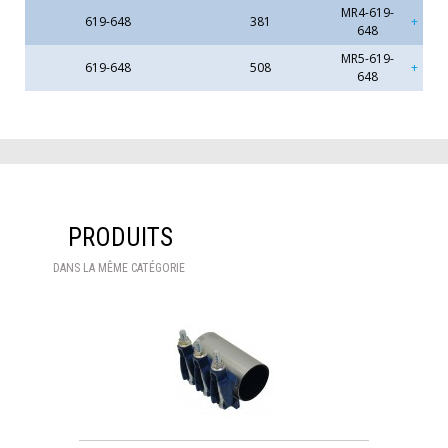
MR4-619-
619-648
381
648
MR5-619-
619-648
508
648
PRODUITS
DANS LA MÊME CATÉGORIE