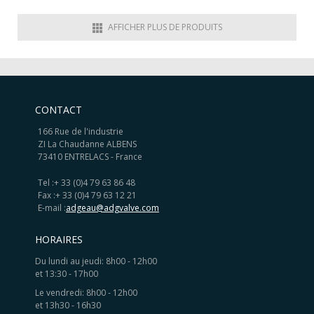
AFFICHER PLUS DE PRODUITS
CONTACT
166 Rue de l'industrie
ZI La Chaudanne ALBENS
73410 ENTRELACS - France
Tel :
+ 33 (0)4 79 63 86 48
Fax :
+ 33 (0)4 79 63 12 21
E-mail :
adgeau@adgvalve.com
HORAIRES
Du lundi au jeudi: 8h00 - 12h00
et 13:30 - 17h00
Le vendredi: 8h00 - 12h00
et 13h30 - 16h30