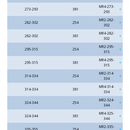
MR4-273-
273-293
381
293
MR2-282-
282-302
254
302
MR4-282-
282-302
381
302
MR2-295-
295-315
254
315
MR4-295-
295-315
381
315
MR2-314-
314-334
254
334
MR4-314-
314-334
381
334
MR2-324-
324-344
254
344
MR4-325-
324-344
381
344
MR2-335-
335-355
254