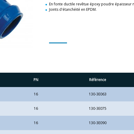
En fonte ductile revêtue époxy poudre épaisseur
Joints d'étanchéité en EPDM.
PN
Référence
16
130-3E063
16
130-3E075
16
130-3E090