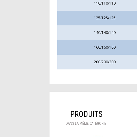
110/110/110
125/125/125
140/140/140
160/160/160
200/200/200
PRODUITS
DANS LA MÊME CATÉGORIE