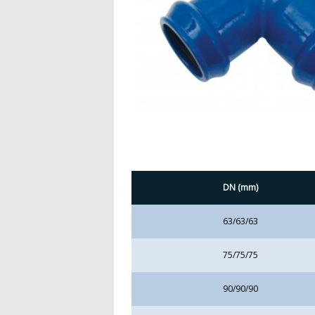
DN (mm)
63/63/63
75/75/75
90/90/90