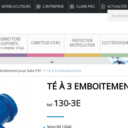
INTERLOCUTEURS
L'ENTREPRISE
CLAIRE PRO
ACTUALITÉS
binetterie industrielle
OBINETTERIE
PROTECTION
COMPTEUR D'EAU
ELECTROSOUDA
SUPPORTS
ANTIPOLLUTION
r compteur d'eau
mboîtement pour tube PVC
>
Té à 3 emboitements
TÉ À 3 EMBOITEME
130-3E
Ref :
Selon EN 12842.