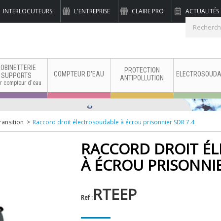
INTERLOCUTEURS
L'ENTREPRISE
CLAIRE PRO
ACTUALITÉS
binetterie industrielle
OBINETTERIE
PROTECTION
COMPTEUR D'EAU
ELECTROSOUDA
SUPPORTS
ANTIPOLLUTION
r compteur d'eau
ransition
>
Raccord droit électrosoudable à écrou prisonnier SDR 7.4
RACCORD DROIT É
À ÉCROU PRISONNIE
RTEEP
Ref :