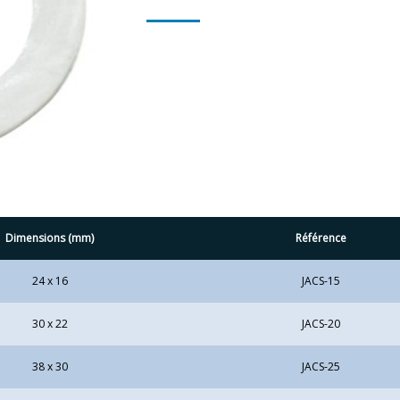
Dimensions (mm)
Référence
24 x 16
JACS-15
30 x 22
JACS-20
38 x 30
JACS-25