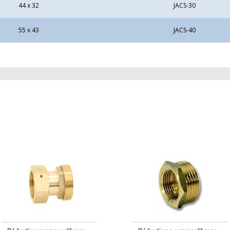
44 x 32
JACS-30
55 x 43
JACS-40