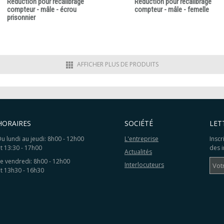
Réduction pour recalibrage
Réduction pour recalibrage
compteur - mâle - écrou
compteur - mâle - femelle
prisonnier
AFFICHER PLUS DE PRODUITS
HORAIRES
SOCIÉTÉ
LET
u lundi au jeudi: 8h00 - 12h00
L'entreprise
Inscr
t 13:30 - 17h00
des 
Actualités
e vendredi: 8h00 - 12h00
Interlocuteurs
t 13h30 - 16h30