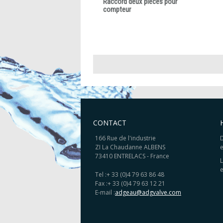
Raccord deux pièces pour
compteur
CONTACT
166 Rue de l'industrie
D
ZI La Chaudanne ALBENS
e
73410 ENTRELACS - France
L
e
Tel :
+ 33 (0)4 79 63 86 48
Fax :
+ 33 (0)4 79 63 12 21
E-mail :
adgeau@adgvalve.com